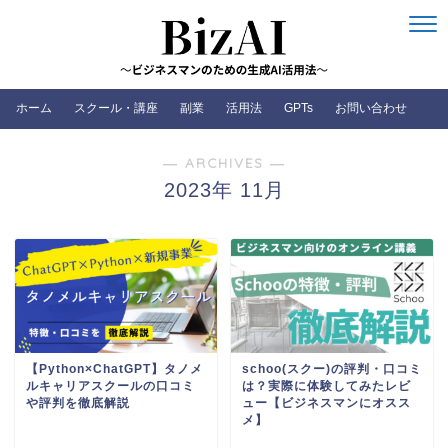
ホーム
スクール・講座
副業
活用法
GPTs
お問い合わせ
― ARCHIVES ―
2023年 11月
【Python×ChatGPT】タノメ
schoo(スクー)の評判・口コミ
ルキャリアスクールの口コミ
は？実際に体験してみたレビ
や評判を徹底解説
ュー【ビジネスマンにオスス
メ】