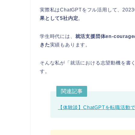
実際私はChatGPTをフル活用して、20
果として5社内定
。
学生時代には、
就活支援団体en-cour
きた
実績もあります。
そんな私が「就活における志望動機を書く際
す。
関連記事
【体験談】ChatGPTを転職活