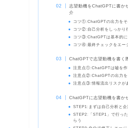
志望動機をChatGPTに
介
コツ①:ChatGPTの出力
コツ②:自己分析をしっかり
コツ③:ChatGPTは基本
コツ④:最終チェックをエー
ChatGPTで志望動機を書
注意点①:ChatGPTは嘘
注意点②:ChatGPTの出
注意点③:情報流出リスクが
ChatGPTに志望動機を書
STEP1:まずは自己分析と
STEP2:「STEP1」で行
らう