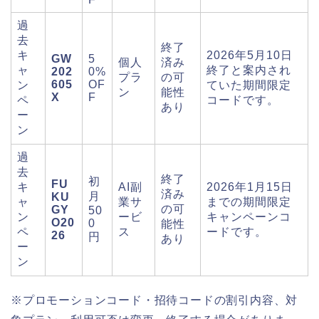
過
去
終了
キ
2026年5月10日
GW
5
個人
済み
ャ
終了と案内され
202
0%
プラ
の可
605
OF
ン
ていた期間限定
ン
能性
X
F
ペ
コードです。
あり
ー
ン
過
去
終了
初
FU
キ
AI副
2026年1月15日
済み
月
KU
ャ
業サ
までの期間限定
の可
GY
50
ン
ービ
キャンペーンコ
O20
0
能性
ペ
ス
ードです。
26
円
あり
ー
ン
※プロモーションコード・招待コードの割引内容、対