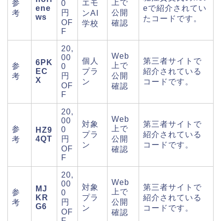
上で
参
エモ
0
ene
eで紹介されてい
円
公開
考
ンAI
ws
たコードです。
OF
確認
学校
F
20,
Web
00
個人
第三者サイトで
6PK
上で
参
0
EC
プラ
紹介されている
円
公開
考
X
ン
コードです。
OF
確認
F
20,
Web
00
対象
第三者サイトで
上で
参
0
HZ9
プラ
紹介されている
4QT
円
公開
考
ン
コードです。
OF
確認
F
20,
Web
00
対象
第三者サイトで
MJ
上で
参
0
KR
プラ
紹介されている
円
公開
考
G6
ン
コードです。
OF
確認
F