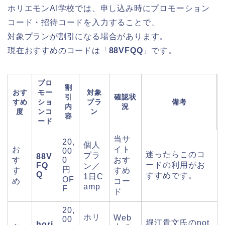
ホリエモンAI学校では、申し込み時にプロモーション
コード・招待コードを入力することで、
対象プランが割引になる場合があります。
現在おすすめのコードは「
88VFQQ
」です。
プロ
割
おす
モー
対象
引
確認状
すめ
ショ
プラ
備考
内
況
度
ンコ
ン
容
ード
当サ
20,
個人
お
イト
00
迷ったらこのコ
プラ
88V
す
0
おす
ードの利用がお
FQ
ン／
円
す
すめ
Q
すすめです。
1日C
OF
め
コー
amp
F
ド
20,
ホリ
Web
00
堀江貴文氏のnot
hori