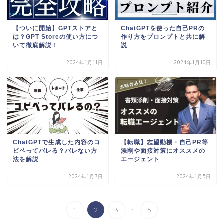
【ついに開始】GPTストアと
ChatGPTを使った自己PRの
は？GPT Storeの使い方につ
作り方をプロンプトと共に解
いて徹底解説！
説
2024年1月11日
2024年1月10日
ChatGPTで生成した内容のコ
【転職】志望動機・自己PR等
ピペってバレる？バレない方
添削や面接対策にオススメの
法を解説
エージェント
2024年1月7日
2024年1月5日
...
1
2
3
5