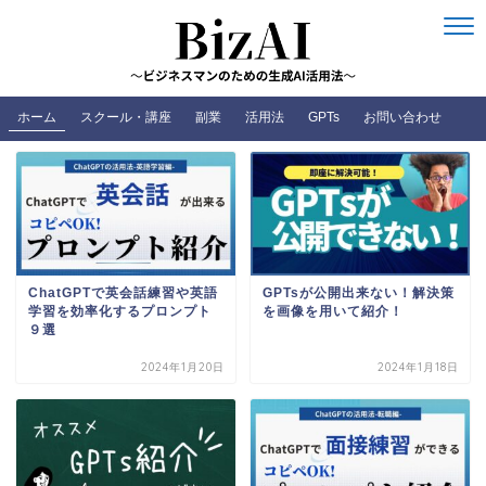
ホーム
スクール・講座
副業
活用法
GPTs
お問い合わせ
ChatGPTで英会話練習や英語
GPTsが公開出来ない！解決策
学習を効率化するプロンプト
を画像を用いて紹介！
９選
2024年1月20日
2024年1月18日